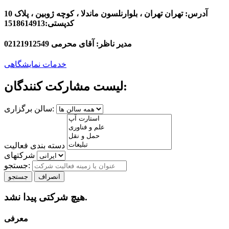
آدرس:
تهران تهران ، بلوارنلسون ماندلا ، کوچه ژوبین ، پلاک 10
کدپستی:1518614913
مدیر ناظر:
آقای محرمی 02121912549
خدمات نمایشگاهی
لیست مشارکت کنندگان:
سالن برگزاری:
دسته بندی فعالیت
شرکتهای
جستجو:
انصراف
جستجو
هیچ شرکتی پیدا نشد.
معرفی