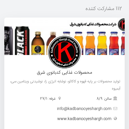
112 مشارکت کننده
محصولات غذایی کدبانوی شرق
تولید محصولات بر پایه قهوه و کاکائو، نوشابه انرژی زا، نوشیدنی ویتامین سی،
آبمیوه
سالن: 8/9
غرفه: 27/1
info@kadbanooyeshargh.com
www.kadbanooyeshargh.com