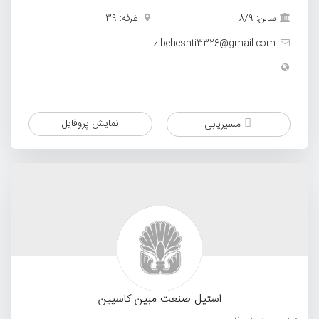
سالن: 8/9
غرفه: 39
z.beheshti3326@gmail.com
نمایش پروفایل
مسیریابی
استیل صنعت مبین کاسپین