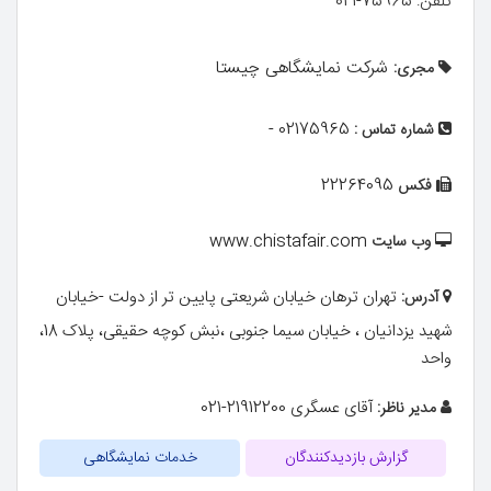
تلفن: 75965-021
شرکت نمایشگاهی چیستا
مجری:
02175965 -
شماره تماس :
22264095
فکس
www.chistafair.com
وب سایت
تهران ترهان خیابان شریعتی پایین تر از دولت -خیابان
آدرس:
شهید یزدانیان ، خیابان سیما جنوبی ،نبش کوچه حقیقی، پلاک 18،
واحد
آقای عسگری 21912200-021
مدیر ناظر:
گزارش بازدیدکنندگان
خدمات نمایشگاهی