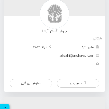
جهان گستر آرشا
بازرگانی
سالن: 8/9
غرفه: 28/2
l.afsahi@arsha-co.com
نمایش پروفایل
مسیریابی