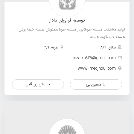
توسعه فرآوران دادار
تولید مشتقات هسته خرما(پودر هسته خرما ،دمنوش هسته خرما،روغن
هسته خرما،قهوه هسته...
سالن: 8/9
غرفه: 3/1
reza.kh929@gmail.com
www0medjhoul.com
نمایش پروفایل
مسیریابی