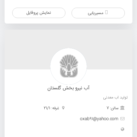
نمایش پروفایل
مسیریابی
آب نیرو بخش گلستان
تولید اب معدنی
سالن: 7
غرفه: 21/1
oxab91@yahoo.com