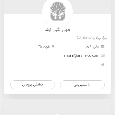
جهان نگین آرشا
بازرگانی(واردات-صادرات)
سالن: 8/9
غرفه: 35
l.afsahi@arsha-co.com
نمایش پروفایل
مسیریابی