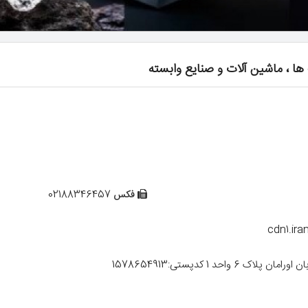
 ، ماشین آلات و صنایع وابسته
02188346457
فکس
cdn1.ira
حد 1 کدپستی:1578654913