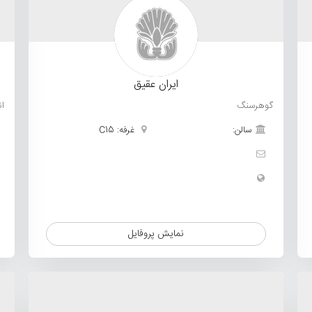
ایران عقیق
گوهرسنگ
ا
سالن:
غرفه: C15
نمایش پروفایل