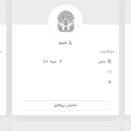
راز سیم
جواهرساز
ص
سالن:
غرفه: C8
نمایش پروفایل