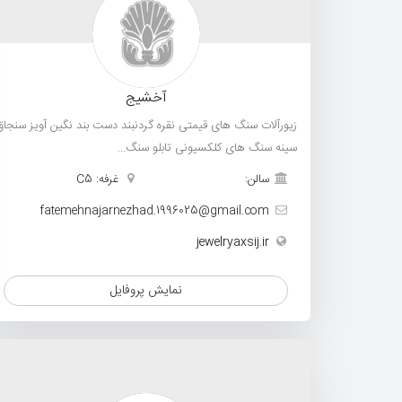
آخشیج
زیورآلات سنگ های قیمتی نقره گردنبند دست بند نگین آویز سنجاق
سینه سنگ های کلکسیونی تابلو سنگ...
سالن:
غرفه: C5
fatemehnajarnezhad.1996025@gmail.com
jewelryaxsij.ir
نمایش پروفایل