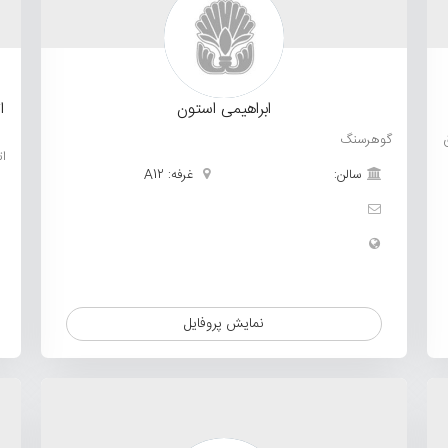
ابراهیمی استون
ا
گوهرسنگ
ا
سالن:
غرفه: A12
نمایش پروفایل