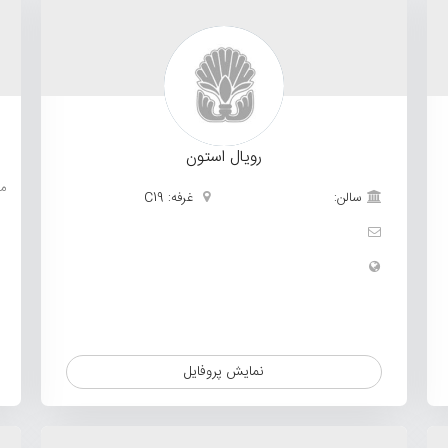
رویال استون
م
سالن:
غرفه: C19
نمایش پروفایل