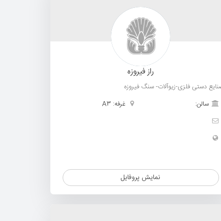
راز فیروزه
نایع دستی فلزی-زیوآلات- سنگ فیروزه
سالن:
غرفه: A3
نمایش پروفایل