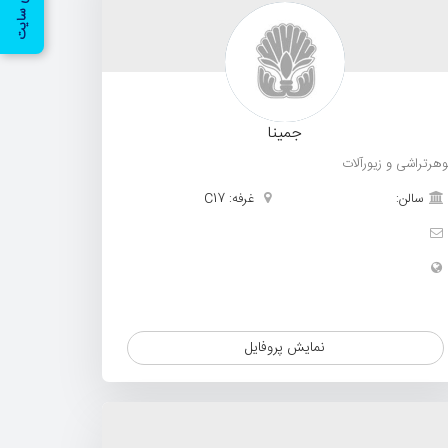
راهنمای سایت
جمینا
هرتراشی و زیورآلات
سالن:
غرفه: C17
نمایش پروفایل