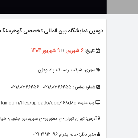
دومین نمایشگاه بین المللی تخصصی گوهرسنگ ها
6 شهریور
تا
9 شهریور 1404
تاریخ:
شرکت رستاک پاد ویژن
مجری:
02188346455 - 02188346456
شماره تماس :
nfair.com/files/uploads/doc/168d8c
وب سایت
تهران تهران- خ مطهری- خ سهروردی جنوبی- خیابان اورامان پلاک 6 وا
آدرس:
خانم پدرام 21912096-021
مدیر ناظر: