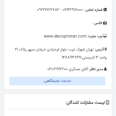
02142917000 - 09199622682
شماره تماس :
-
فکس
www.elecopmiran.com
وب سایت
تهران شهرک غرب- بلوار فرحزادی خیابان سپهر پلاک 21
آدرس:
واحد 3 کدپستی:1468936311
آقای عسگری 21912200-021
مدیر ناظر:
خدمات نمایشگاهی
لیست مشارکت کنندگان: