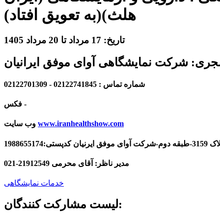
هلث)(به تعویق افتاد)
تاریخ:
17 مرداد
تا
20 مرداد 1405
جری:
شرکت نمایشگاهی آوای موفق ایرانیان
شماره تماس :
02122741845 - 02122701309
-
فکس
www.iranhealthshow.com
وب سایت
19886
مدیر ناظر:
آقای محرمی 21912549-021
خدمات نمایشگاهی
لیست مشارکت کنندگان: