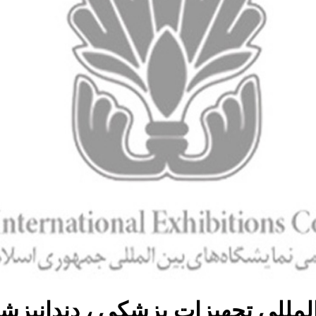
لمللی تجهیزات پزشکی ، دندانپزشک