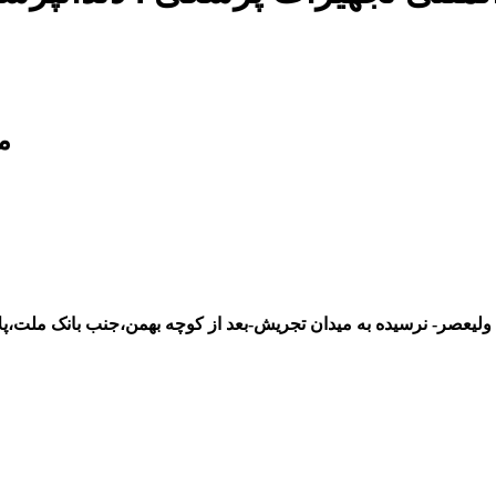
م
نرسیده به میدان تجریش-بعد از کوچه بهمن،جنب بانک ملت،پلاک 3159-طبقه دوم-شرکت آوای موفق ایرنیان کدپستی:55174