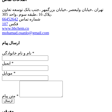
تهران ،خیابان ولیعصر ،خیابان بزرگمهر ،جنب بانک توسعه تعاون
،پلاک 16 ،طبقه سوم ،واحد 305
شماره تماس
66452642
فکس
107
www.bbchem.co
mohamad.osanlo@gmail.com
ارسال پیام
*
نام و نام خانوادگی
*
ایمیل
*
موبایل
*
متن پیام
ارسال
معرفی