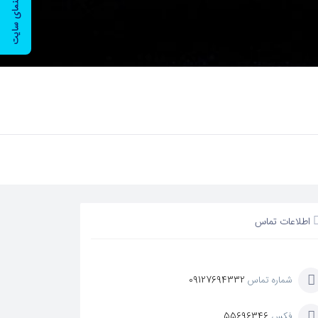
راهنمای سایت
اطلاعات تماس
شماره تماس
09127694332
فکس
55696346