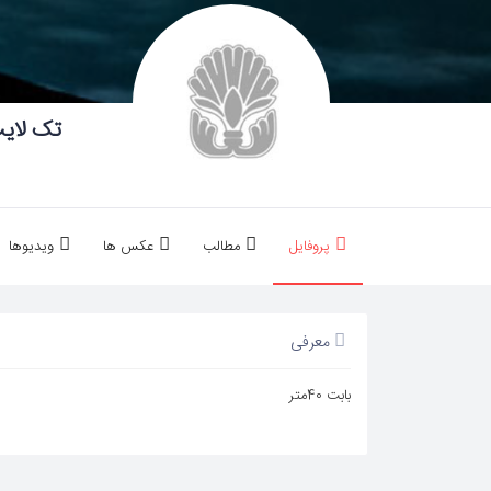
تک لای
پروفایل
مطالب
عکس ها
ویدیوها
معرفی
بابت 40متر