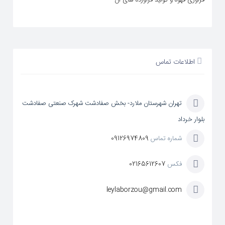
اطلاعات تماس
تهران شهرستان ملارد- بخش صفادشت شهرک صنعتی صفادشت
بلوار خرداد
شماره تماس
09126974809
فکس
02165612607
leylaborzou@gmail.com