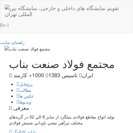
En
راهنمای سایت
مجتمع فولاد صنعت بناب
ایران
تاسیس 1383
1000+ کارمند
پروفایل
مطالب
عکس ها
ویدیوها
معرفی
تولید انواع مقاطع فولادی ميلگرد از سايز 8 الي 32 در گريدهاي
مختلف تيرآهن نبشي ناوداني شمش فولادي
دانلود کاتالوگ