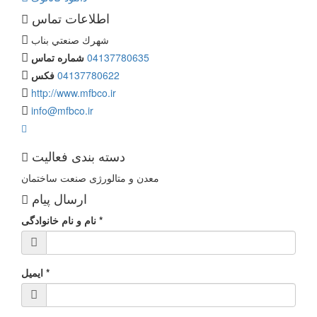
اطلاعات تماس
شهرك صنعتي بناب
04137780635
شماره تماس
04137780622
فکس
http://www.mfbco.ir
info@mfbco.ir
دسته بندی فعالیت
معدن و متالورژی
صنعت
ساختمان
ارسال پیام
*
نام و نام خانوادگی
*
ایمیل