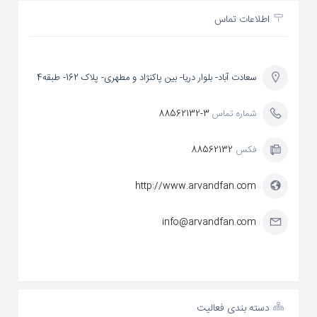
اطلاعات تماس
سعادت آباد- بلوار دریا- بین پاکنژاد و مطهری- پلاک 162- طبقه4
شماره تماس
88562132-3
فکس
88562132
http://www.arvandfan.com
info@arvandfan.com
دسته بندی فعالیت