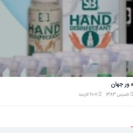
ه ور جهان
تاسیس 1383
11-20 کارمند