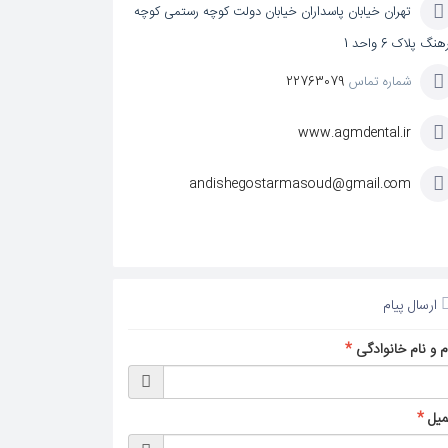
تهران خیابان پاسداران خیابان دولت کوچه رستمی کوچه
نگ پلاک 6 واحد 1
شماره تماس
22763079
www.agmdental.ir
andishegostarmasoud@gmail.com
ارسال پیام
م و نام خانوادگی
*
میل
*