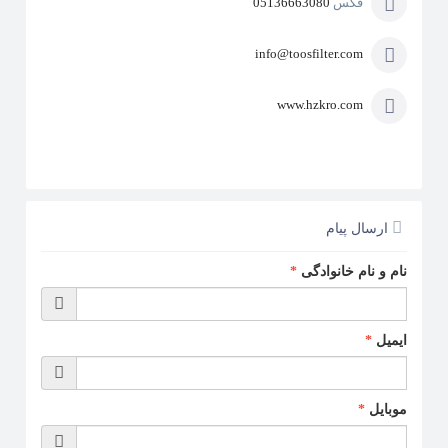
فکس
05136663080
info@toosfilter.com
www.hzkro.com
ارسال پیام
نام و نام خانوادگی
*
ایمیل
*
موبایل
*