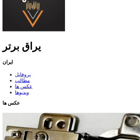
یراق برتر
ایران
پروفایل
مطالب
عکس ها
ویدیوها
عکس ها