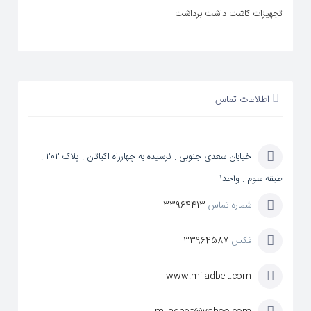
تجهیزات کاشت داشت برداشت
اطلاعات تماس
خیابان سعدی جنوبی . نرسیده به چهارراه اکباتان . پلاک 202 .
طبقه سوم . واحد1
شماره تماس
33964413
فکس
33964587
www.miladbelt.com